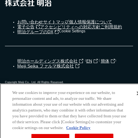
お問い合わせ
サイトマップ
個人情報保護について
電子公告
アクセシビリティへの対応方針
ご利用規約
Cookie Settings
明治グループのDX
明治ホールディングス株式会社
（
EN
｜
簡体
）
Meiji Seika ファルマ株式会社
Copyright Meiji Co., Ltd. All Rights Reserved.
We use cookies to improve your experience on our website, to
personalize content and ads, to analyze our traffic. We share
information about your use of our website with our advertising and
analytics partners, who may combine it with other information that
you have provided to them or that they have collected from your use
of their services. Please click [Cookie Settings] to customize your
cookie settings on our website.
Cookie Policy