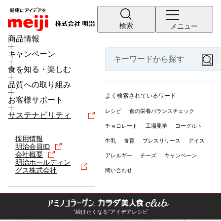
検索
メニュー
商品情報
キャンペーン
食を知る・楽しむ
品質への取り組み
よく検索されているワード
お客様サポート
レシピ
食の栄養バランスチェック
サステナビリティ
チョコレート
工場見学
ヨーグルト
採用情報
牛乳
食育
プレスリリース
アイス
明治会員ID
会社概要
アレルギー
チーズ
キャンペーン
明治ホールディン
グス株式会社
問い合わせ
“続けたくなる”アイデアレシピ