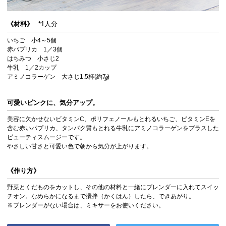
《材料》
*1人分
いちご 小4～5個
赤パプリカ 1／3個
はちみつ 小さじ2
牛乳 1／2カップ
アミノコラーゲン 大さじ1.5杯(約7
)
可愛いピンクに、気分アップ。
美容に欠かせないビタミンC、ポリフェノールもとれるいちご、ビタミンEを
含む赤いパプリカ、タンパク質もとれる牛乳にアミノコラーゲンをプラスした
ビューティスムージーです。
やさしい甘さと可愛い色で朝から気分が上がります。
《作り方》
野菜とくだものをカットし、その他の材料と一緒にブレンダーに入れてスイッ
チオン。なめらかになるまで攪拌（かくはん）したら、できあがり。
※ブレンダーがない場合は、ミキサーをお使いください。