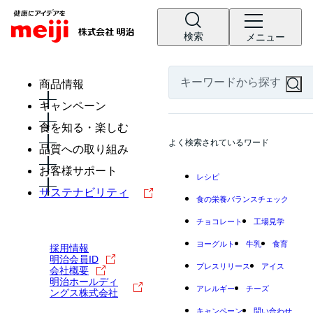
検索
メニュー
商品情報
キャンペーン
食を知る・楽しむ
よく検索されているワード
品質への取り組み
お客様サポート
レシピ
サステナビリティ
食の栄養バランスチェック
チョコレート
工場見学
ヨーグルト
牛乳
食育
採用情報
明治会員ID
プレスリリース
アイス
会社概要
明治ホールディ
アレルギー
チーズ
ングス株式会社
キャンペーン
問い合わせ