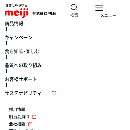
検索
メニュー
商品情報
キャンペーン
食を知る・楽しむ
品質への取り組み
お客様サポート
レシピ
食の栄養バランスチェック
チョコレート
工場見学
サステナビリティ
ヨーグルト
牛乳
食育
プレスリリース
アイス
採用情報
アレルギー
チーズ
キャンペーン
明治会員ID
会社概要
問い合わせ