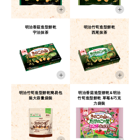
明治香菇造型餅乾
明治竹筍造型餅乾
宇治抹茶
西尾抹茶
第2屆 香菇竹筍全國大選
2018年，為了解決長達38年的「香菇造型
餅乾派還是竹筍造型餅乾派？」的激烈鬥
爭
明治竹筍造型餅乾簡易包
明治香菇造型餅乾&明治
裝大容量袋裝
竹筍造型餅乾 草莓&巧克
舉辦了「香菇竹筍全國大選」活動來進行
力袋裝
民意調查。