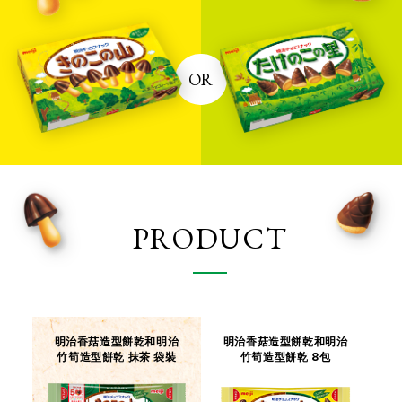
第1屆 香菇竹筍全國大選
OR
香菇竹筍爭議始於1980年左右，並於2001
年，在明治的官方網站舉行了「香菇竹筍
全國大選」。
PRODUCT
CHOCOROOMS 在美國推
出
以CHOCO+MUSHROOMS轉化為
明治香菇造型餅乾和明治
明治香菇造型餅乾和明治
「CHOCOROOMS」的名稱推出
竹筍造型餅乾 抹茶 袋裝
竹筍造型餅乾 8包