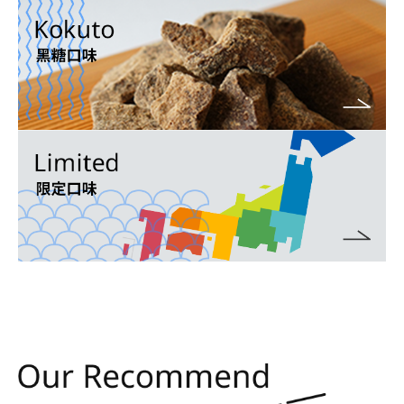
總票數
10,587,785票！！
2020's
香菇竹筍全國大調查
「你是香菇造型餅乾派嗎？」「還是竹筍
造型餅乾派呢？」喜歡哪一個？過去我們
以這樣的方式詢問人民來進行挑戰，但接
下來的全國大選中，我們將詢問人民「你
有多愛他們？」來進行調查。