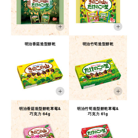
明治香菇造型餅乾
明治竹筍造型餅乾
「香菇先生」作為
「明治香菇造型餅乾」的官
過敏原（特定原料等）
：
乳成分・大豆
方角色登場
由於產品更新等因素，網站和產品包裝的標示內容可能會有所不同。
此外，更新後產品的過敏原也可能會有所不同。
購買或食用時，請務必確認手邊產品的標示內容。
明治香菇造型餅乾草莓&
明治竹筍造型餅乾草莓&
巧克力 64g
巧克力 61g