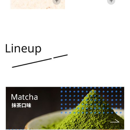
第3屆 香菇竹筍全國大選
香菇竹筍全國大選的結果在去年已經塵埃
落定，香菇造型餅乾派自願以「新香菇
黨」的名義再次進行挑戰！
「新香菇黨」VS「新竹筍黨」將再次舉辦
香菇竹筍全國大選！