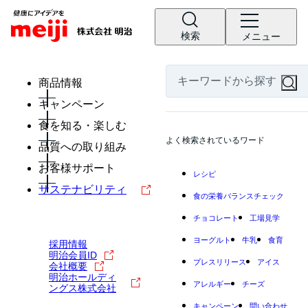
検索
メニュー
商品情報
キャンペーン
食を知る・楽しむ
よく検索されているワード
品質への取り組み
お客様サポート
レシピ
サステナビリティ
食の栄養バランスチェック
チョコレート
工場見学
ヨーグルト
牛乳
食育
採用情報
明治会員ID
プレスリリース
アイス
会社概要
明治ホールディ
アレルギー
チーズ
ングス株式会社
キャンペーン
問い合わせ