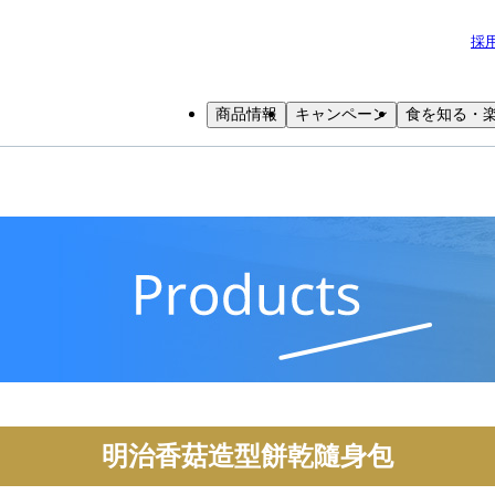
採
商品情報
キャンペーン
食を知る・
明治香菇造型餅乾隨身包