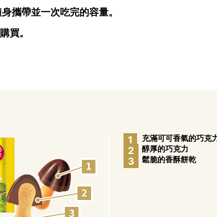
隨身攜帶並一次吃完的容量。
處購買。
充滿可可香氣的巧克
1
醇厚的巧克力
2
鬆脆的香酥餅乾
3