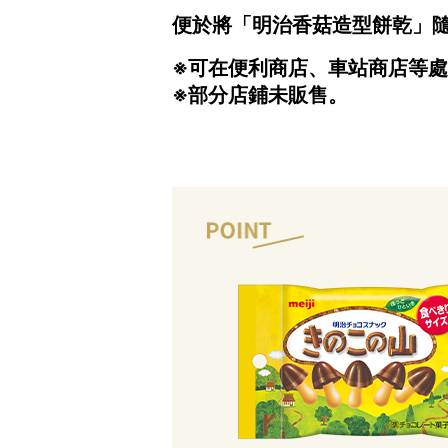
便於將「明治香菇造型餅乾」
※可在便利商店、車站商店等
※部分店鋪未販售。