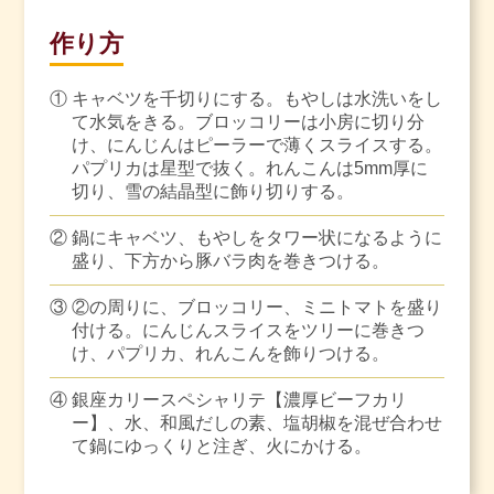
作り方
①
キャベツを千切りにする。もやしは水洗いをし
て水気をきる。ブロッコリーは小房に切り分
け、にんじんはピーラーで薄くスライスする。
パプリカは星型で抜く。れんこんは5mm厚に
切り、雪の結晶型に飾り切りする。
②
鍋にキャベツ、もやしをタワー状になるように
盛り、下方から豚バラ肉を巻きつける。
③
②の周りに、ブロッコリー、ミニトマトを盛り
付ける。にんじんスライスをツリーに巻きつ
け、パプリカ、れんこんを飾りつける。
④
銀座カリースペシャリテ【濃厚ビーフカリ
ー】、水、和風だしの素、塩胡椒を混ぜ合わせ
て鍋にゆっくりと注ぎ、火にかける。