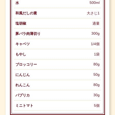
500ml
水
和風だしの素
大さじ1
塩胡椒
適量
300g
豚バラ肉薄切り
キャベツ
1/4個
もやし
1袋
80g
ブロッコリー
50g
にんじん
80g
れんこん
30g
パプリカ
ミニトマト
5個