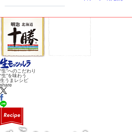
“生”へのこだわり
“生”を味わう
生うまレシピ
share