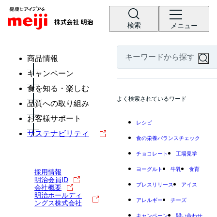
検索
メニュー
商品情報
キャンペーン
食を知る・楽しむ
よく検索されているワード
品質への取り組み
お客様サポート
レシピ
サステナビリティ
食の栄養バランスチェック
チョコレート
工場見学
ヨーグルト
牛乳
食育
採用情報
明治会員ID
プレスリリース
アイス
会社概要
明治ホールディ
アレルギー
チーズ
ングス株式会社
キャンペーン
問い合わせ