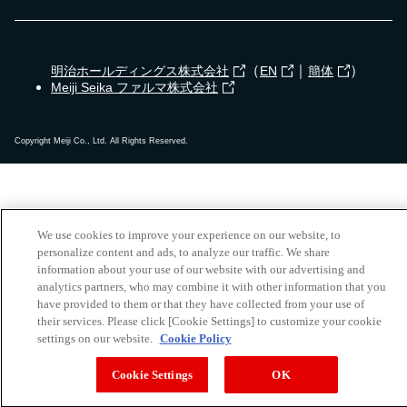
（
｜
）
明治ホールディングス株式会社
EN
簡体
Meiji Seika ファルマ株式会社
Copyright Meiji Co., Ltd. All Rights Reserved.
We use cookies to improve your experience on our website, to
personalize content and ads, to analyze our traffic. We share
information about your use of our website with our advertising and
analytics partners, who may combine it with other information that you
have provided to them or that they have collected from your use of
their services. Please click [Cookie Settings] to customize your cookie
settings on our website.
Cookie Policy
Cookie Settings
OK