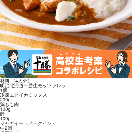
材料 （4人分）
明治北海道十勝生モッツァレラ
1個
冷凍エビイカミックス
200g
鶏もも肉
100g
鮭
100g
ジャガイモ（メークイン）
中2個