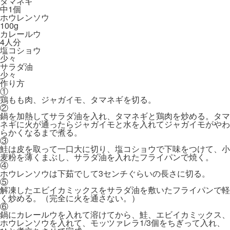
タマネギ
中1個
ホウレンソウ
100g
カレールウ
4人分
塩コショウ
少々
サラダ油
少々
作り方
①
鶏もも肉、ジャガイモ、タマネギを切る。
②
鍋を加熱してサラダ油を入れ、タマネギと鶏肉を炒める。タマ
ネギに火が通ったらジャガイモと水を入れてジャガイモがやわ
らかくなるまで煮る。
③
鮭は皮を取って一口大に切り、塩コショウで下味をつけて、小
麦粉を薄くまぶし、サラダ油を入れたフライパンで焼く。
④
ホウレンソウは下茹でして3センチぐらいの長さに切る。
⑤
解凍したエビイカミックスをサラダ油を敷いたフライパンで軽
く炒める。（完全に火を通さない。）
⑥
鍋にカレールウを入れて溶けてから、鮭、エビイカミックス、
ホウレンソウを入れて、モッツァレラ1/3個をちぎって入れ、