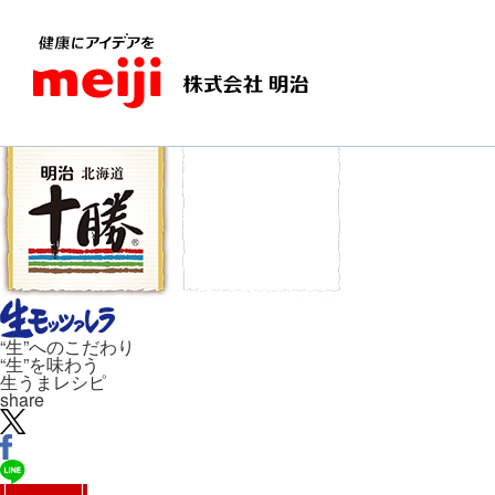
“生”へのこだわり
“生”を味わう
生うまレシピ
share