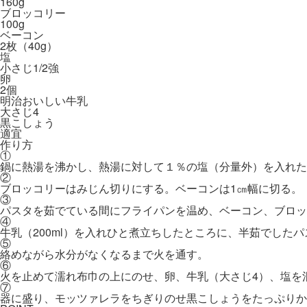
160g
ブロッコリー
100g
ベーコン
2枚（40g）
塩
小さじ1/2強
卵
2個
明治おいしい牛乳
大さじ4
黒こしょう
適宜
作り方
①
鍋に熱湯を沸かし、熱湯に対して１％の塩（分量外）を入れた
②
ブロッコリーはみじん切りにする。ベーコンは1㎝幅に切る。
③
パスタを茹でている間にフライパンを温め、ベーコン、ブロッ
④
牛乳（200ml）を入れひと煮立ちしたところに、半茹でした
⑤
絡めながら水分がなくなるまで火を通す。
⑥
火を止めて濡れ布巾の上にのせ、卵、牛乳（大さじ4）、塩を
⑦
器に盛り、モッツァレラをちぎりのせ黒こしょうをたっぷりか