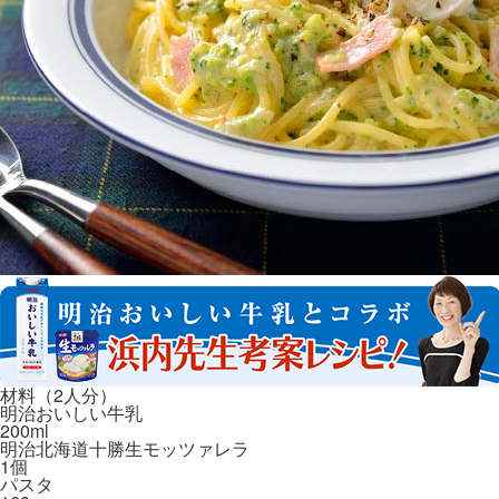
材料（2人分）
明治おいしい牛乳
200ml
明治北海道十勝生モッツァレラ
1個
パスタ