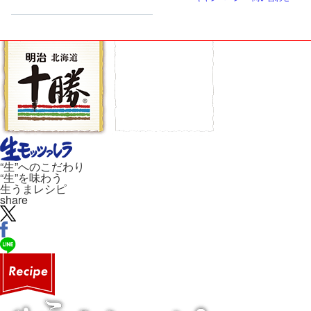
“生”へのこだわり
“生”を味わう
生うまレシピ
share