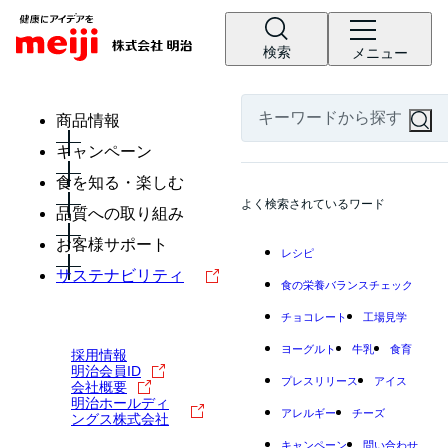
検索
メニュー
商品情報
キャンペーン
食を知る・楽しむ
よく検索されているワード
品質への取り組み
お客様サポート
レシピ
サステナビリティ
食の栄養バランスチェック
チョコレート
工場見学
ヨーグルト
牛乳
食育
採用情報
明治会員ID
プレスリリース
アイス
会社概要
明治ホールディ
アレルギー
チーズ
ングス株式会社
キャンペーン
問い合わせ