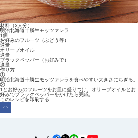
材料（2人分）
明治北海道十勝生モッツァレラ
1個
お好みのフルーツ（ぶどう等）
適量
オリーブオイル
適量
ブラックペッパー（お好みで）
適量
作り方
①
明治北海道十勝生モッツァレラを食べやすい大きさにちぎる。
②
1とお好みのフルーツをお皿に盛りつけ、オリーブオイルとお
好みでブラックペッパーをかけたら完成。
このレシピを印刷する