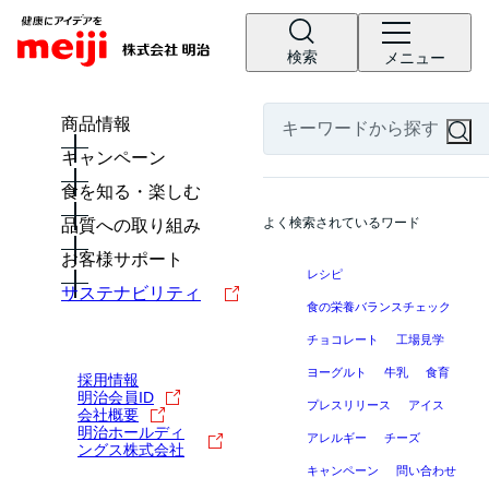
検索
メニュー
商品情報
キャンペーン
食を知る・楽しむ
よく検索されているワード
品質への取り組み
お客様サポート
レシピ
サステナビリティ
食の栄養バランスチェック
チョコレート
工場見学
ヨーグルト
牛乳
食育
採用情報
明治会員ID
プレスリリース
アイス
会社概要
明治ホールディ
アレルギー
チーズ
ングス株式会社
キャンペーン
問い合わせ