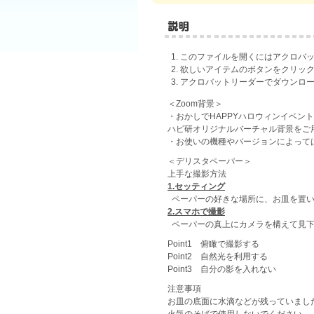
このファイルを開くにはアクロバ
欲しいアイテムのボタンをクリック
アクロバットリーダーでダウンロ
＜Zoom背景＞
・おかしでHAPPYハロウィンイベン
ハピ研オリジナルバーチャル背景をご
・お使いの機種やバージョンによって
＜デリスタペーパー＞
上手な撮影方法
1.セッティング
ペーパーの好きな場所に、お皿を置
2.スマホで撮影
ペーパーの真上にカメラを構えて見
Point1 俯瞰で撮影する
Point2 自然光を利用する
Point3 自分の影を入れない
注意事項
お皿の底面に水滴などが残っていまし