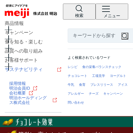
検索
メニュー
商品情報
キャンペーン
食を知る・楽しむ
品質への取り組み
よく検索されているワード
お客様サポート
レシピ
食の栄養バランスチェック
サステナビリティ
チョコレート
工場見学
ヨーグルト
採用情報
牛乳
食育
プレスリリース
アイス
明治会員ID
会社概要
アレルギー
チーズ
キャンペーン
明治ホールディング
ス株式会社
問い合わせ