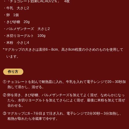
・「チョコレート効果CACAO72％」 4枚
・牛乳 大さじ2
・卵 1個
・きび砂糖 20g
・パルメザンチーズ 大さじ2
・水切りヨーグルト 100g
・米粉 小さじ4
*マグカップの大きさは直径6～8cm、高さ8cm程度の小さめのものを使用して
います。
作り方
① チョコレートを刻んで耐熱皿に入れ、牛乳を入れて電子レンジで20～30秒加
熱して溶かし、混ぜる。
② 卵を溶き、きび砂糖、パルメザンチーズを加えてよく混ぜ、なめらかになっ
たら、水切りヨーグルトを加えてさらによく混ぜ、最後に米粉を加えて混ぜ
合わせる。
③ マグカップに6～7分目まで注ぎ入れ、電子レンジで2分30秒～3分加熱し、
粗熱が取れたら冷蔵庫で冷やす。