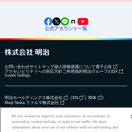
公式アカウント一覧
お問い合わせ
サイトマップ
個人情報保護について
電子公告
アクセシビリティへの対応方針
ご利用規約
明治グループのDX
Cookie Settings
（
｜
）
明治ホールディングス株式会社
EN
簡体
Meiji Seika ファルマ株式会社
Copyright Meiji Co., Ltd. All Rights Reserved.
We use cookies to improve your experience on our website, to
personalize content and ads, to analyze our traffic. We share
information about your use of our website with our advertising and