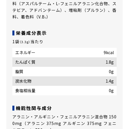
料（アスパルテーム・L-フェニルアラニン化合物、ス
テビア、アドバンテーム）、増粘剤（プルラン）、香
料、着色料（V.B
）
2
栄養成分表示
1袋
当たり
（3.3g）
エネルギー
9kcal
たんぱく質
1.8g
脂質
0g
炭水化物
1.4g
食塩相当量
0g
機能性関与成分
アラニン・アルギニン・フェニルアラニン混合物 150
0mg（アラニン 375mg アルギニン 375mg フェニ