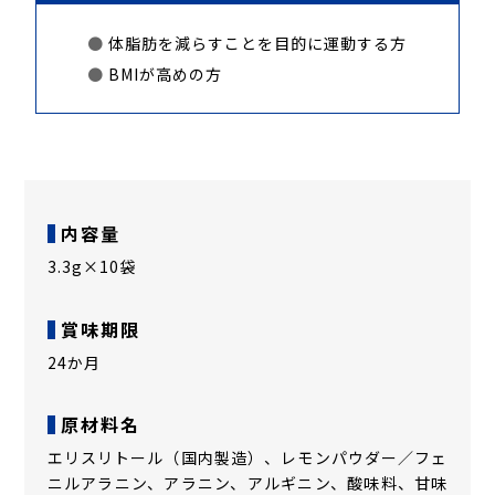
体脂肪を減らすことを目的に運動する方
BMIが高めの方
内容量
3.3g×10袋
賞味期限
24か月
原材料名
エリスリトール（国内製造）、レモンパウダー／フェ
ニルアラニン、アラニン、アルギニン、酸味料、甘味