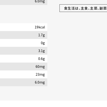
6.0mg
食生活は、主食、主菜、副菜
19kcal
1.7g
0g
3.1g
0.6g
60mg
23mg
6.0mg