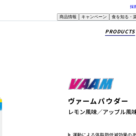
採
商品情報
キャンペーン
食を知る・
PRODUCTS
ヴァーム
パウダー
レモン風味／アップル風
運動による体脂肪低減効果のあ