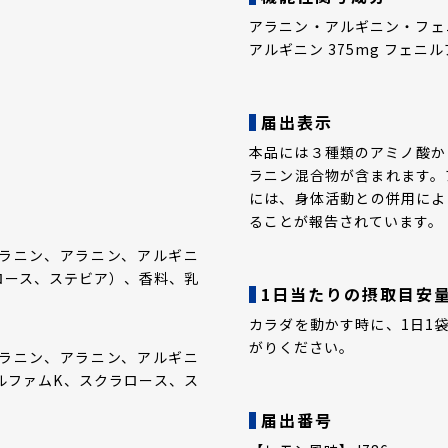
アラニン・アルギニン・フェニル
アルギニン 375mg フェニル
届出表示
本品には３種類のアミノ酸か
ラニン混合物が含まれます。
には、身体活動との併用によ
ることが報告されています。
ラニン、アラニン、アルギニ
ロース、ステビア）、香料、乳
1日当たりの摂取目安
カラダを動かす時に、1日1
がりください。
ラニン、アラニン、アルギニ
ルファムK、スクラロース、ス
届出番号