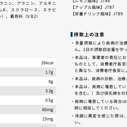
【レモン風味】J786
ラニン、アラニン、アルギニ
【アップル風味】J787
ムK、スクラロース、ステビ
【栄養ドリンク風味】J789
）、着色料（V.B2）
摂取上の注意
・多量摂取により疾病が治
ん。1日の摂取目安量を守
・本品は、事業者の責任にお
20kcal
ものとして、消費者庁長官
と異なり、消費者庁長官に
1.7g
・本品は、疾病の診断、治療
0g
・本品は、疾病に罹患してい
3.3g
を含む。）及び授乳婦を対
0.5g
・疾病に罹患している場合は
師に相談してください。
60mg
・体調に異変を感じた際は
23mg
い。