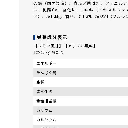
砂糖（国内製造）、食塩／酸味料、フェニルア
ン、乳酸Ca、塩化K、甘味料（アセスルファ
ア）、塩化Mg、香料、乳化剤、増粘剤（プルラン
栄養成分表示
【レモン風味】【アップル風味】
1袋
当たり
（5.7g）
エネルギー
たんぱく質
脂質
炭水化物
食塩相当量
カリウム
カルシウム