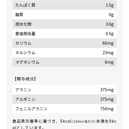
たんぱく質
1.5g
脂質
0g
炭水化物
3.6g
食塩相当量
0.5g
カリウム
60mg
カルシウム
23mg
マグネシウム
6mg
【関与成分】
アラニン
375mg
アルギニン
375mg
フェニルアラニン
750mg
食品表示基準に基づき、5kcal
未満を0kc
（100ml当たり）
alとしています。