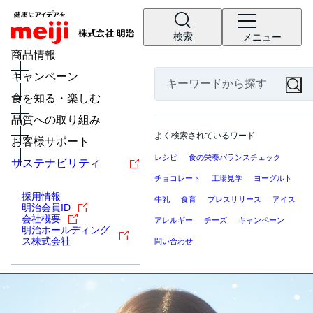
検索
メニュー
商品情報
キャンペーン
食を知る・楽しむ
品質への取り組み
よく検索されているワード
お客様サポート
レシピ
食の栄養バランスチェック
サステナビリティ
チョコレート
工場見学
ヨーグルト
採用情報
牛乳
食育
プレスリリース
アイス
明治会員ID
会社概要
アレルギー
チーズ
キャンペーン
明治ホールディング
ス株式会社
問い合わせ