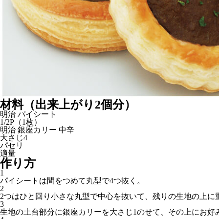
材料
（出来上がり2個分）
明治 パイシート
1/2P（1枚）
明治 銀座カリー 中辛
大さじ4
パセリ
適量
作り方
1
パイシートは間をつめて丸型で4つ抜く。
2
2つはひと回り小さな丸型で中心を抜いて、残りの生地の上に
3
生地の土台部分に銀座カリーを大さじ1のせて、その上にお好