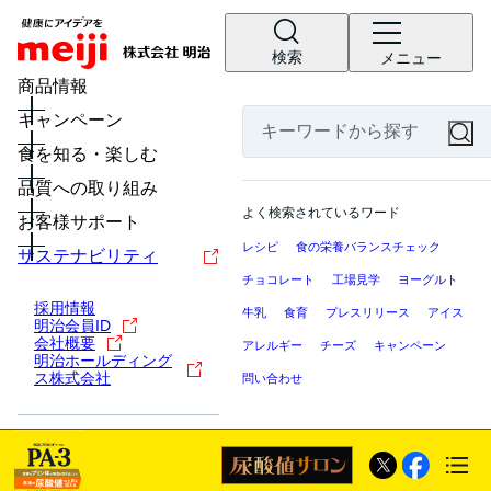
検索
メニュー
商品情報
キャンペーン
食を知る・楽しむ
品質への取り組み
よく検索されているワード
お客様サポート
レシピ
食の栄養バランスチェック
サステナビリティ
チョコレート
工場見学
ヨーグルト
採用情報
牛乳
食育
プレスリリース
アイス
明治会員ID
会社概要
アレルギー
チーズ
キャンペーン
明治ホールディング
ス株式会社
問い合わせ