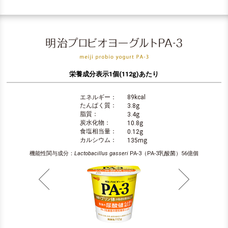
g
栄養成分表示1個(112
)あたり
エネルギー：
89kcal
g
たんぱく質：
3.8
g
脂質：
3.4
g
炭水化物：
10.8
g
食塩相当量：
0.12
g
カルシウム：
135m
機能性関与成分：
Lactobacillus gasseri
PA-3（PA-3乳酸菌）56億個