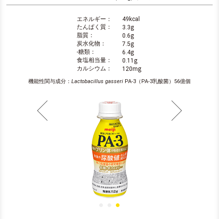
エネルギー：
49kcal
g
たんぱく質：
3.3
g
脂質：
0.6
g
炭水化物：
7.5
g
-糖類：
6.4
g
食塩相当量：
0.11
g
カルシウム：
120m
機能性関与成分：
Lactobacillus gasseri
PA-3（PA-3乳酸菌）56億個