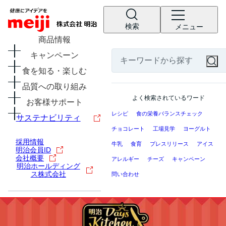
検索
メニュー
商品情報
キャンペーン
食を知る・楽しむ
品質への取り組み
よく検索されているワード
お客様サポート
レシピ
食の栄養バランスチェック
サステナビリティ
チョコレート
工場見学
ヨーグルト
採用情報
牛乳
食育
プレスリリース
アイス
明治会員ID
会社概要
アレルギー
チーズ
キャンペーン
明治ホールディング
ス株式会社
問い合わせ