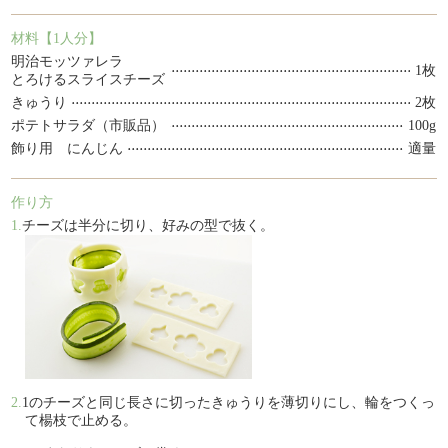
材料【1人分】
明治モッツァレラ
1枚
とろけるスライスチーズ
きゅうり
2枚
ポテトサラダ（市販品）
100g
飾り用 にんじん
適量
作り方
1.
チーズは半分に切り、好みの型で抜く。
2.
1のチーズと同じ長さに切ったきゅうりを薄切りにし、輪をつくっ
て楊枝で止める。