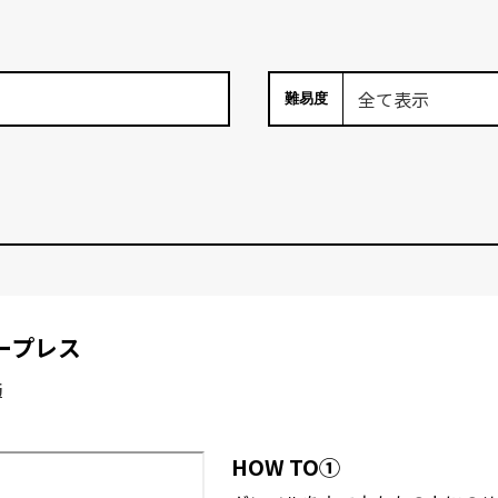
難易度
ープレス
筋
HOW TO①