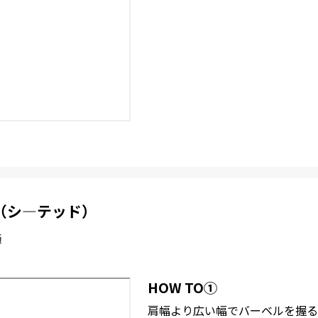
（シ―テッド）
筋
HOW TO①
肩幅より広い幅でバーベルを握る