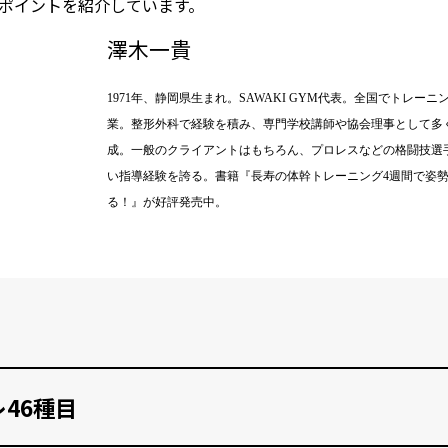
ポイントを紹介しています。
澤木一貴
1971年、静岡県生まれ。SAWAKI GYM代表。全国でトレ
業。整形外科で経験を積み、専門学校講師や協会理事として多
成。一般のクライアントはもちろん、プロレスなどの格闘技選
い指導経験を誇る。書籍『長寿の体幹トレーニング4週間で姿
る！』が好評発売中。
46種目