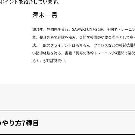
ポイントを紹介しています。
澤木一貴
1971年、静岡県生まれ。SAWAKI GYM代表。全国でトレ
業。整形外科で経験を積み、専門学校講師や協会理事として多
成。一般のクライアントはもちろん、プロレスなどの格闘技選
い指導経験を誇る。書籍『長寿の体幹トレーニング4週間で姿
る！』が好評発売中。
のやり方7種目