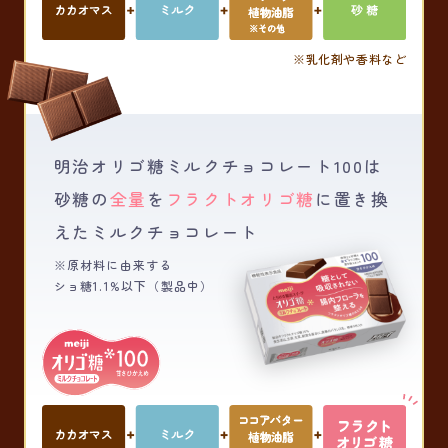
※乳化剤や香料など
明治オリゴ糖ミルクチョコレート100は
砂糖の
全量
を
フラクトオリゴ糖
に置き換
えた
ミルクチョコレート
※原材料に由来する
ショ糖1.1%以下（製品中）