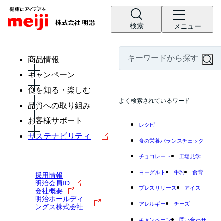
検索
メニュー
商品情報
キャンペーン
食を知る・楽しむ
よく検索されているワード
品質への取り組み
お客様サポート
レシピ
サステナビリティ
食の栄養バランスチェック
チョコレート
工場見学
ヨーグルト
牛乳
食育
採用情報
明治会員ID
プレスリリース
アイス
会社概要
明治ホールディ
アレルギー
チーズ
ングス株式会社
キャンペーン
問い合わせ