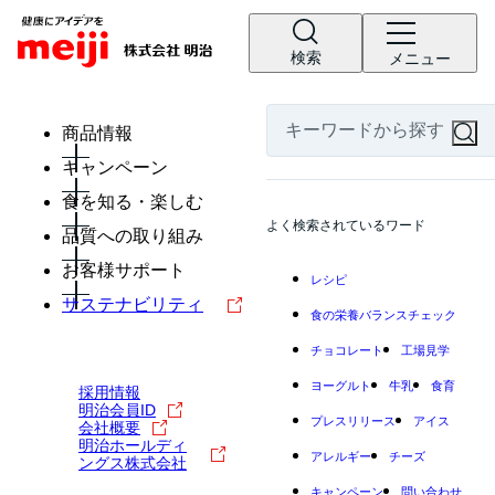
検索
メニュー
商品情報
キャンペーン
食を知る・楽しむ
よく検索されているワード
品質への取り組み
お客様サポート
レシピ
サステナビリティ
食の栄養バランスチェック
チョコレート
工場見学
ヨーグルト
牛乳
食育
採用情報
明治会員ID
プレスリリース
アイス
会社概要
明治ホールディ
アレルギー
チーズ
ングス株式会社
キャンペーン
問い合わせ