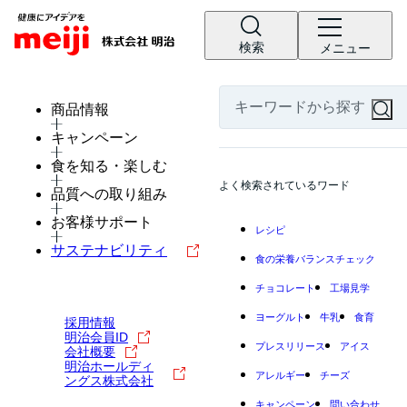
検索
メニュー
商品情報
キャンペーン
食を知る・楽しむ
よく検索されているワード
品質への取り組み
お客様サポート
レシピ
サステナビリティ
食の栄養バランスチェック
チョコレート
工場見学
ヨーグルト
牛乳
食育
採用情報
明治会員ID
プレスリリース
アイス
会社概要
明治ホールディ
アレルギー
チーズ
ングス株式会社
キャンペーン
問い合わせ