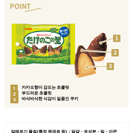
카카오향이 감도는 초콜릿
1
부드러운 초콜릿
2
바삭바삭한 식감이 일품인 쿠키
3
알레르기 물질(특정 원재료 등)：달걀・유성분・밀・아몬