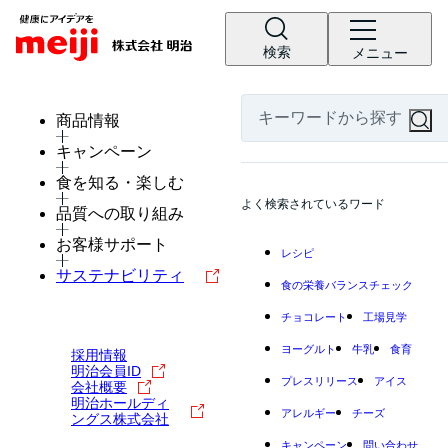
検索
メニュー
商品情報
キャンペーン
食を知る・楽しむ
よく検索されているワード
品質への取り組み
お客様サポート
レシピ
サステナビリティ
食の栄養バランスチェック
チョコレート
工場見学
ヨーグルト
牛乳
食育
採用情報
明治会員ID
プレスリリース
アイス
会社概要
明治ホールディ
アレルギー
チーズ
ングス株式会社
キャンペーン
問い合わせ