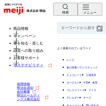
検索
メニュー
商品情報
キャンペーン
食を知る・楽しむ
よく検索されているワード
品質への取り組み
お客様サポート
レシピ
サステナビリティ
食の栄養バランスチェック
チョコレート
工場見学
ヨーグルト
牛乳
食育
採用情報
明治会員ID
プレスリリース
アイス
会社概要
明治ホールディ
アレルギー
チーズ
ングス株式会社
キャンペーン
問い合わせ