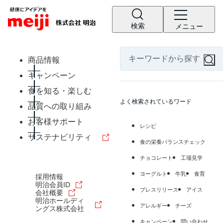
検索
メニュー
商品情報
キャンペーン
食を知る・楽しむ
よく検索されているワード
品質への取り組み
お客様サポート
レシピ
サステナビリティ
食の栄養バランスチェック
チョコレート
工場見学
ヨーグルト
牛乳
食育
採用情報
明治会員ID
プレスリリース
アイス
会社概要
明治ホールディ
アレルギー
チーズ
ングス株式会社
キャンペーン
問い合わせ