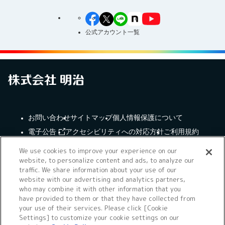
公式アカウント一覧
お問い合わせ
サイトマップ
個人情報保護について
電子公告
アクセシビリティへの対応方針
ご利用規約
Cookie Settings
明治グループのDX
We use cookies to improve your experience on our
website, to personalize content and ads, to analyze our
traffic. We share information about your use of our
website with our advertising and analytics partners,
who may combine it with other information that you
have provided to them or that they have collected from
（
｜
）
明治ホールディングス株式会社
EN
簡体
your use of their services. Please click [Cookie
Meiji Seika ファルマ株式会社
Settings] to customize your cookie settings on our