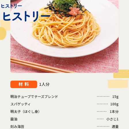
材料
1人分
明治チューブでチーズブレンド
15g
スパゲッティ
100g
明太子（ほぐし身）
1本分
醤油
小さじ1
刻み海苔
適量