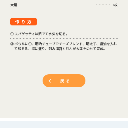
大葉
1枚
作り方
① スパゲッティは茹でて水気を切る。
② ボウルに①、明治チューブでチーズブレンド、明太子、醤油を入れ
て和える。器に盛り、刻み海苔と刻んだ大葉をのせて完成。
戻る