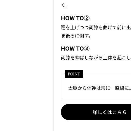
く。
HOW TO②
踵を上げつつ両膝を曲げて前に出
ま後ろに倒す。
HOW TO③
両膝を伸ばしながら上体を起こし
POINT
太腿から体幹は常に一直線に
詳しくはこちら