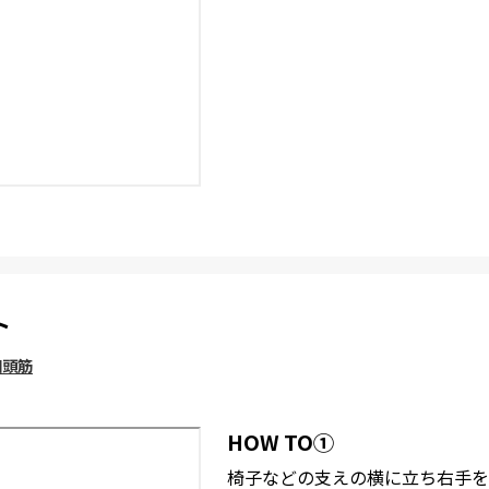
ト
四頭筋
HOW TO①
椅子などの支えの横に立ち右手を