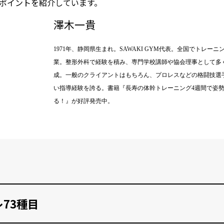
ポイントを紹介しています。
澤木一貴
1971年、静岡県生まれ。SAWAKI GYM代表。全国でトレ
業。整形外科で経験を積み、専門学校講師や協会理事として多
成。一般のクライアントはもちろん、プロレスなどの格闘技選
い指導経験を誇る。書籍『長寿の体幹トレーニング4週間で姿
る！』が好評発売中。
73種目