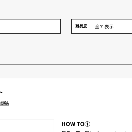
難易度
ト
四頭筋
HOW TO①