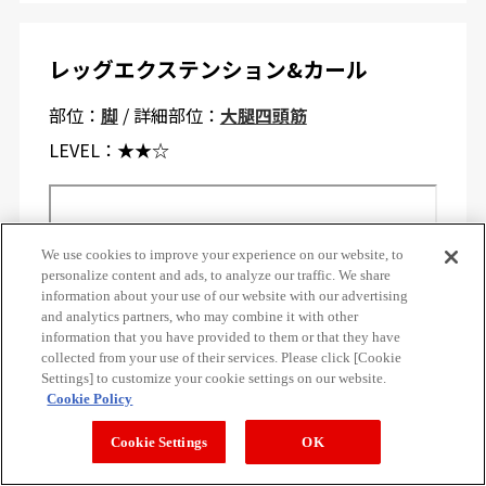
レッグエクステンション&カール
部位：
脚
/ 詳細部位：
大腿四頭筋
LEVEL：
★★☆
We use cookies to improve your experience on our website, to
personalize content and ads, to analyze our traffic. We share
information about your use of our website with our advertising
and analytics partners, who may combine it with other
information that you have provided to them or that they have
collected from your use of their services. Please click [Cookie
Settings] to customize your cookie settings on our website.
Cookie Policy
Cookie Settings
OK