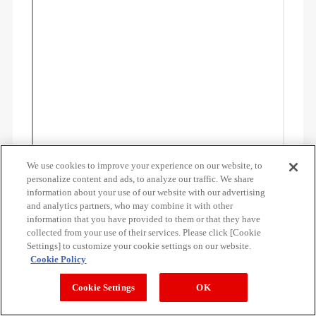
We use cookies to improve your experience on our website, to
HOW TO①
personalize content and ads, to analyze our traffic. We share
information about your use of our website with our advertising
両足を腰幅程度に広げて立ち、両手を後頭
and analytics partners, who may combine it with other
部に添える。
information that you have provided to them or that they have
collected from your use of their services. Please click [Cookie
Settings] to customize your cookie settings on our website.
HOW TO②
Cookie Policy
軽く膝を曲げたら、背中真っ直ぐのまま股
Cookie Settings
OK
関節から上体を前傾する。