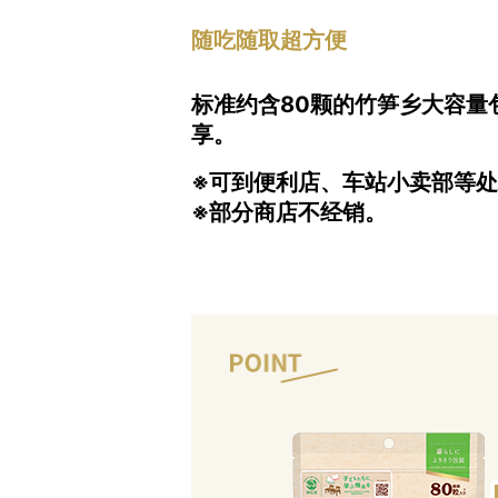
随吃随取超方便
标准约含80颗的竹笋乡大容
享。
※可到便利店、车站小卖部等
※部分商店不经销。