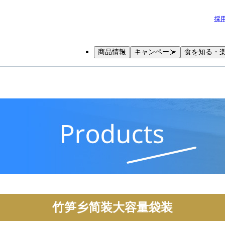
採
商品情報
キャンペーン
食を知る・
竹笋乡简装大容量袋装