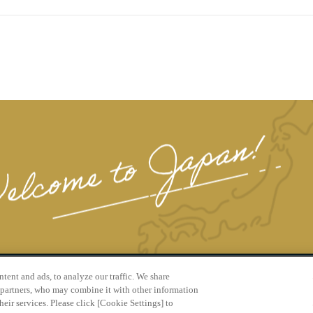
ent and ads, to analyze our traffic. We share
 partners, who may combine it with other information
eir services. Please click [Cookie Settings] to