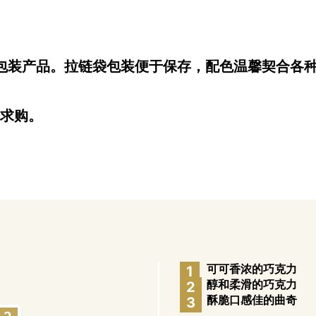
量包装产品。拉链袋包装便于保存，配色温馨契合各
处求购。
可可香浓的巧克力
1
醇和柔滑的巧克力
2
酥脆口感佳的曲奇
3