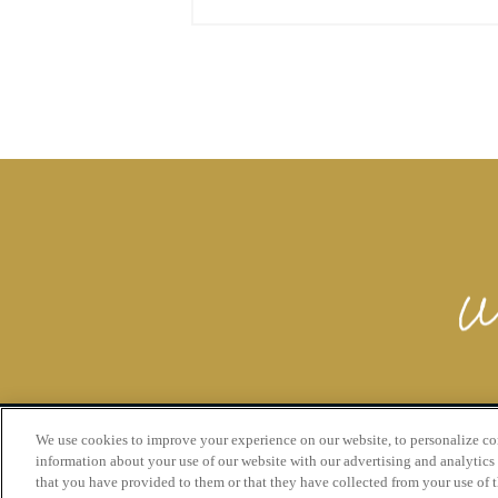
We use cookies to improve your experience on our website, to personalize cont
information about your use of our website with our advertising and analytics
Global
Cookie Settings
that you have provided to them or that they have collected from your use of th