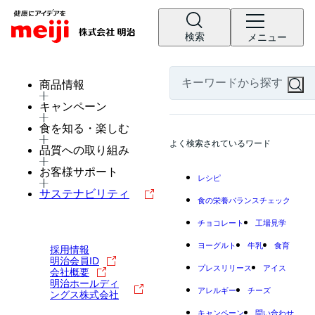
検索
メニュー
商品情報
キャンペーン
食を知る・楽しむ
よく検索されているワード
品質への取り組み
お客様サポート
レシピ
サステナビリティ
食の栄養バランスチェック
チョコレート
工場見学
ヨーグルト
牛乳
食育
採用情報
明治会員ID
プレスリリース
アイス
会社概要
明治ホールディ
アレルギー
チーズ
ングス株式会社
キャンペーン
問い合わせ