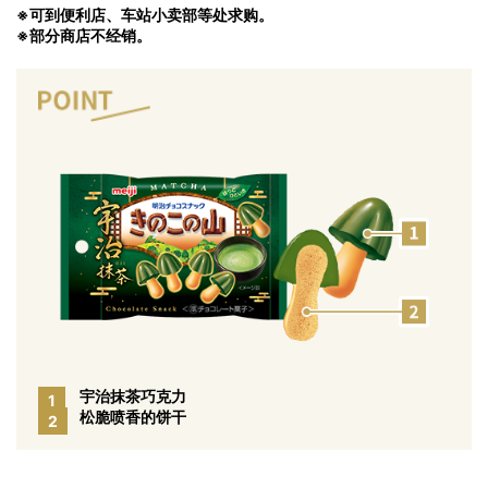
※可到便利店、车站小卖部等处求购。
※部分商店不经销。
宇治抹茶巧克力
1
松脆喷香的饼干
2