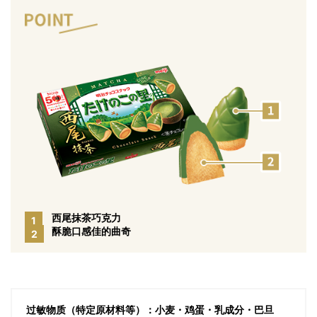
西尾抹茶巧克力
1
酥脆口感佳的曲奇
2
过敏物质（特定原材料等）：小麦・鸡蛋・乳成分・巴旦