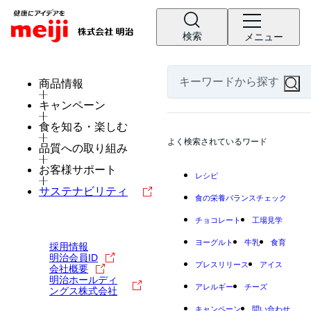
検索
メニュー
商品情報
キャンペーン
食を知る・楽しむ
よく検索されているワード
品質への取り組み
お客様サポート
レシピ
サステナビリティ
食の栄養バランスチェック
チョコレート
工場見学
ヨーグルト
牛乳
食育
採用情報
明治会員ID
プレスリリース
アイス
会社概要
明治ホールディ
アレルギー
チーズ
ングス株式会社
キャンペーン
問い合わせ