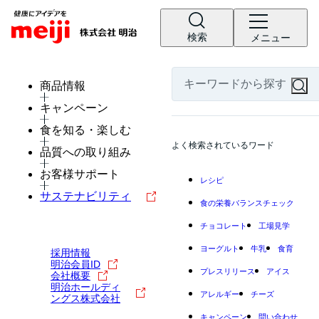
検索
メニュー
商品情報
キャンペーン
食を知る・楽しむ
よく検索されているワード
品質への取り組み
お客様サポート
レシピ
サステナビリティ
食の栄養バランスチェック
チョコレート
工場見学
ヨーグルト
牛乳
食育
採用情報
明治会員ID
プレスリリース
アイス
会社概要
明治ホールディ
アレルギー
チーズ
ングス株式会社
キャンペーン
問い合わせ