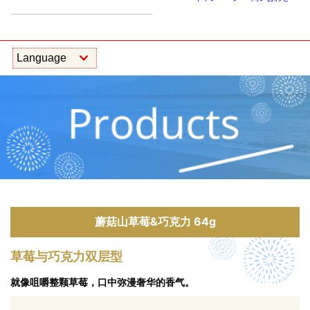
蘑菇山草莓&巧克力 64g
草莓与巧克力双层型
就像咀嚼整颗草莓，口中弥漫奢华的香气。