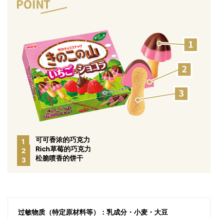
可可香浓的巧克力
1
Rich草莓的巧克力
2
松脆喷香的饼干
3
过敏物质（特定原材料等）：乳成分・小麦・大豆