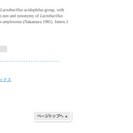
e
Lactobacillus acidophilus
group, with
p.nov.and synonymy of
Lactobacillus
us amylovorus
(Nakamura 1981). Intern.J.
ィクス