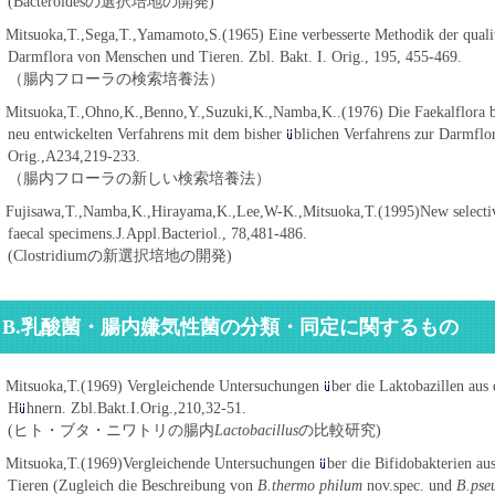
(Bacteroidesの選択培地の開発)
 Mitsuoka,T.,Sega,T.,Yamamoto,S.(1965) Eine verbesserte Methodik der qualit
Darmflora von Menschen und Tieren. Zbl. Bakt. I. Orig., 195, 455-469.
（腸内フローラの検索培養法）
 Mitsuoka,T.,Ohno,K.,Benno,Y.,Suzuki,K.,Namba,K..(1976) Die Faekalflora be
neu entwickelten Verfahrens mit dem bisher
blichen Verfahrens zur Darmflo
Orig.,A234,219-233.
（腸内フローラの新しい検索培養法）
 Fujisawa,T.,Namba,K.,Hirayama,K.,Lee,W-K.,Mitsuoka,T.(1995)New selective 
faecal specimens.J.Appl.Bacteriol., 78,481-486.
(Clostridiumの新選択培地の開発)
B.乳酸菌・腸内嫌気性菌の分類・同定に関するもの
 Mitsuoka,T.(1969) Vergleichende Untersuchungen
ber die Laktobazillen au
H
hnern. Zbl.Bakt.I.Orig.,210,32-51.
(ヒト・ブタ・ニワトリの腸内
Lactobacillus
の比較研究)
 Mitsuoka,T.(1969)Vergleichende Untersuchungen
ber die Bifidobakterien a
Tieren (Zugleich die Beschreibung von
B.thermo philum
nov.spec. und
B.pse