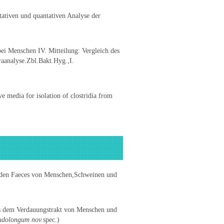
ativen und quantativen Analyse der
i Menschen IV. Mitteilung: Vergleich des
raanalyse.Zbl.Bakt.Hyg.,I.
media for isolation of clostridia from
s den Faeces von Menschen,Schweinen und
us dem Verdauungstrakt von Menschen und
udolongum nov.
spec.)