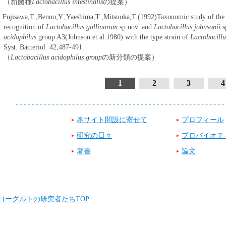
（新菌種
Lactobacillus intestinalis
の提案）
 Fujisawa,T.,Benno,Y.,Yaeshima,T.,Mitsuoka,T.(1992)Taxonomic study of th
recognition of
Lactobacillus gallinarum
sp.nov. and
Lactobacillus johnsonii
s
acidophilus
group A3(Johnson et al.1980) with the type strain of
Lactobacill
Syst. Bacteriol. 42,487-491.
（
Lactobacillus acidophilus group
の新分類の提案）
1
2
3
4
本サイト開設に寄せて
プロフィール
研究の日々
プロバイオテ
著書
論文
ヨーグルトの研究者たちTOP