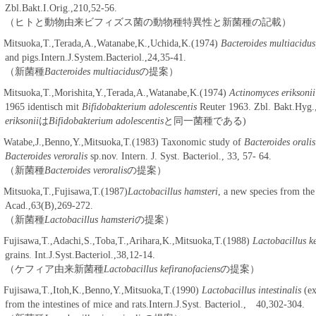
Zbl.Bakt.I.Orig.,210,52-56.
（ヒトと動物由来ビフィズス菌の動物種特異性と新菌種の記載）
 Mitsuoka,T.,Terada,A.,Watanabe,K.,Uchida,K.(1974)
Bacteroides multiacidus
and pigs.Intern.J.System.Bacteriol.,24,35-41.
（新菌種
Bacteroides multiacidus
の提案）
 Mitsuoka,T.,Morishita,Y.,Terada,A.,Watanabe,K.(1974)
Actinomyces eriksonii
1965 identisch mit
Bifidobakterium adolescentis
Reuter 1963. Zbl. Bakt.Hyg.
eriksonii
は
Bifidobakterium adolescentis
と同一菌種である)
 Watabe,J.,Benno,Y.,Mitsuoka,T.(1983) Taxonomic study of
Bacteroides oralis
Bacteroides veroralis
sp.nov. Intern. J. Syst. Bacteriol., 33, 57- 64.
（新菌種
Bacteroides veroralis
の提案）
 Mitsuoka,T.,Fujisawa,T.(1987)
Lactobacillus hamsteri
, a new species from the
Acad.,63(B),269-272.
（新菌種
Lactobacillus hamsteri
の提案）
 Fujisawa,T.,Adachi,S.,Toba,T.,Arihara,K.,Mitsuoka,T.(1988)
Lactobacillus ke
grains. Int.J.Syst.Bacteriol.,38,12-14.
（ケフィア由来新菌種
Lactobacillus kefiranofaciens
の提案）
 Fujisawa,T.,Itoh,K.,Benno,Y.,Mitsuoka,T.(1990)
Lactobacillus intestinalis
(ex
from the intestines of mice and rats.Intern.J.Syst. Bacteriol., 40,302-304.