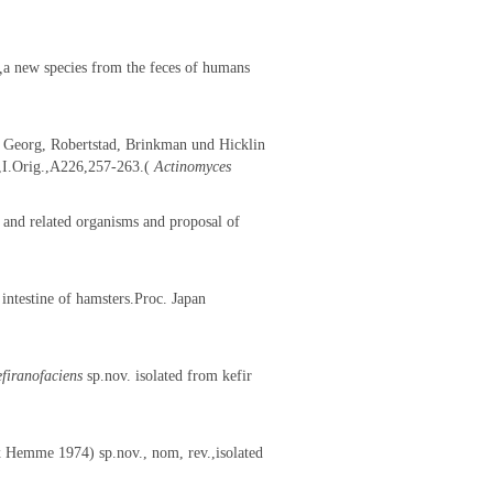
,
a new species from the feces of humans
Georg, Robertstad, Brinkman und Hicklin
,I.Orig.,A226,257-263.(
Actinomyces
and related organisms and proposal of
 intestine of hamsters.Proc. Japan
firanofaciens
sp.nov. isolated from kefir
 Hemme 1974) sp.nov., nom, rev.,isolated