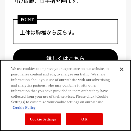
再び両腕、両手指を伸ばす。
POINT
上体は胸椎から反らす。
詳しくはこちら
We use cookies to improve your experience on our website, to
personalize content and ads, to analyze our traffic. We share
information about your use of our website with our advertising
and analytics partners, who may combine it with other
information that you have provided to them or that they have
collected from your use of their services. Please click [Cookie
ベントオーバーラットプルダウン
Settings] to customize your cookie settings on our website.
Cookie Policy
部位：
背中
/ 詳細部位：
広背筋
Cookie Settings
OK
LEVEL：
★★☆