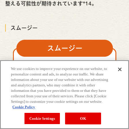
整える可能性が期待されています*14。
スムージー
We use cookies to improve your experience on our website, to
personalize content and ads, to analyze our traffic. We share
information about your use of our website with our advertising
and analytics partners, who may combine it with other
information that you have provided to them or that they have
collected from your use of their services. Please click [Cookie
Settings] to customize your cookie settings on our website.
Cookie Policy
Cookie Settings
OK