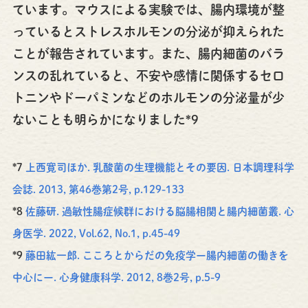
ています。マウスによる実験では、腸内環境が整
っているとストレスホルモンの分泌が抑えられた
ことが報告されています。また、腸内細菌のバラ
ンスの乱れていると、不安や感情に関係するセロ
トニンやドーパミンなどのホルモンの分泌量が少
ないことも明らかになりました*9
*7
上西寛司ほか. 乳酸菌の生理機能とその要因. 日本調理科学
会誌. 2013, 第46巻第2号, p.129-133
*8
佐藤研. 過敏性腸症候群における脳腸相関と腸内細菌叢. 心
身医学. 2022, Vol.62, No.1, p.45-49
*9
藤田紘一郎. こころとからだの免疫学ー腸内細菌の働きを
中心にー. 心身健康科学. 2012, 8巻2号, p.5-9