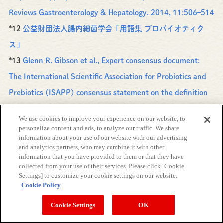
Reviews Gastroenterology & Hepatology. 2014, 11:506–514
*12
公益財団法人腸内細菌学会「用語集 プロバイオティク
ス」
*13
Glenn R. Gibson et al., Expert consensus document:
The International Scientific Association for Probiotics and
Prebiotics (ISAPP) consensus statement on the definition
and scope of prebiotics. Nature Reviews Gastroenterology
We use cookies to improve your experience on our website, to
& Hepatology. 2017, 14:491–502
personalize content and ads, to analyze our traffic. We share
information about your use of our website with our advertising
*14
独立行政法人 農畜産業振興機構「プレバイオティクスと
and analytics partners, who may combine it with other
フラクトオリゴ糖～シュガーリプレイスメントから免疫改善
information that you have provided to them or that they have
collected from your use of their services. Please click [Cookie
まで」
Settings] to customize your cookie settings on our website.
Cookie Policy
*15 Judith E et al., Food Technology, A PUBLICATION OF
THE INSTITUTE OF FOOD TECHNOLOGIST. 1994, p.85-89
Cookie Settings
OK
*16 日高秀昌：治療学,14,635（1985）