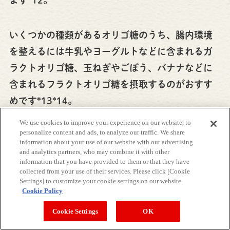
いくつかの種類があるオリゴ糖のうち、腸内環境
を整えるには牛乳やヨーグルトなどに含まれるガ
ラクトオリゴ糖、玉ねぎやごぼう、バナナなどに
含まれるフラクトオリゴ糖を摂取するのがおすす
めです*13*14。
We use cookies to improve your experience on our website, to
personalize content and ads, to analyze our traffic. We share
食物繊維は水溶性と不溶性の2種類に分類されます
information about your use of our website with our advertising
が、善玉菌の増殖をサポートするのは水溶性食物
and analytics partners, who may combine it with other
information that you have provided to them or that they have
繊維とされています*15。また不溶性食物繊維も、
collected from your use of their services. Please click [Cookie
Settings] to customize your cookie settings on our website.
便の量を増やして腸を刺激し、腸の運動を活発に
Cookie Policy
するため便秘が気になる人に役立つことが期待で
Cookie Settings
OK
きます*16。食物繊維は野菜や果物、豆類、海藻類