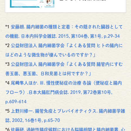
*1
安藤朗. 腸内細菌の種類と定着：その隠された臓器として
の機能. 日本内科学会雑誌. 2015, 第104巻, 第1号, p.29-34
*2
公益財団法人 腸内細菌学会「よくある質問 ヒトの腸内に
はどのような微生物が棲んでいるのですか？」
*3
公益財団法人 腸内細菌学会「よくある質問 腸管内にすむ
善玉菌、悪玉菌、日和見菌とは何ですか？」
*4
尾﨑隼人ほか. Ⅲ. 慢性便秘症の治療 各論（便秘症と腸内
フローラ）.日本大腸肛門病会誌. 2019, 第72巻第10号,
p.609-614
*5
上野川修一. 腸管免疫とプレバイオティクス. 腸内細菌学雑
誌, 2002, 16巻1号, p.65-70
*6
佐藤研. 過敏性腸症候群における脳腸相関と腸内細菌叢. 心