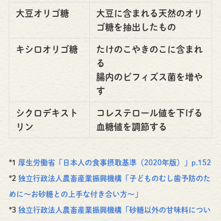
大豆オリゴ糖
大豆に含まれる天然のオリ
ゴ糖を抽出したもの
キシロオリゴ糖
たけのこやきのこに含まれ
る
腸内のビフィズス菌を増や
す
シクロデキスト
コレステロール値を下げる
リン
血糖値を調節する
*1
厚生労働省「日本人の食事摂取基準（2020年版）」p.152
*2
独立行政法人農畜産業振興機構「子どものむし歯予防のた
めに～お砂糖との上手な付き合い方～」
*3
独立行政法人農畜産業振興機構「砂糖以外の甘味料につい