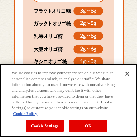
We use cookies to improve your experience on our website, to
personalize content and ads, to analyze our traffic. We share
information about your use of our website with our advertising
and analytics partners, who may combine it with other
information that you have provided to them or that they have
collected from your use of their services. Please click [Cookie
Settings] to customize your cookie settings on our website.
Cookie Policy
オリゴ糖の1日の摂取量は、種類によって異なりま
Cookie Settings
OK
す。たとえばフラクトオリゴ糖では、1日1g以上の