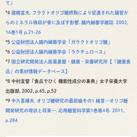
て」
*4
諸橋富夫. フラクトオリゴ糖摂取により促進された腸管か
らのミネラル吸収が骨に及ぼす影響. 腸内細菌学雑誌. 2002,
16巻1号 p.21-26
*5
公益財団法人腸内細菌学会「ガラクトオリゴ糖」
*6
公益財団法人腸内細菌学会「ラクチュロース」
*7
国立研究開発法人医薬基盤・健康・栄養研究所【「健康食
品」の素材情報データベース】
*8 中村宜督「食品でひく 機能性成分の事典」女子栄養大学
出版部, 2002, p.45, p.52
*9
中久喜輝夫. オリゴ糖研究の最前線その1 緒言―オリゴ糖
開発研究の現状と将来―. 応用糖質科学第1巻第4号. 2011,
p.284