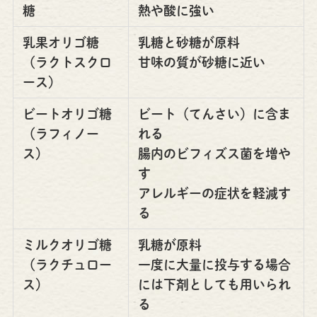
糖
熱や酸に強い
乳果オリゴ糖
乳糖と砂糖が原料
（ラクトスクロ
甘味の質が砂糖に近い
ース）
ビートオリゴ糖
ビート（てんさい）に含ま
（ラフィノー
れる
ス）
腸内のビフィズス菌を増や
す
アレルギーの症状を軽減す
る
ミルクオリゴ糖
乳糖が原料
（ラクチュロー
一度に大量に投与する場合
ス）
には下剤としても用いられ
る