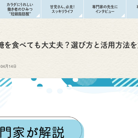
カラダにうれしい
甘党さん、必見！
専門家の先生に
働き者のひみつ
スッキリライフ
インタビュー
“短鎖脂肪酸”
糖を食べても大丈夫？選び方と活用方法を
年04月14日