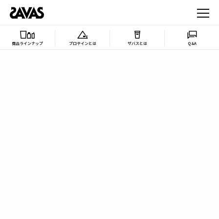
商品ラインナップ
プロテインとは
ザバスとは
Q&A
診断結果
あなたにオススメの商品をタイプや
シーンごとにご紹介します
引き締まったカラダをめざす全ての人へ