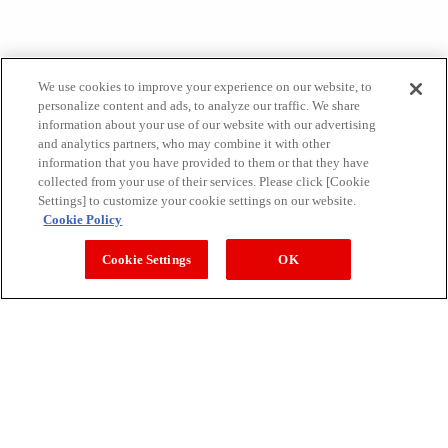
運動でキレイに引き締めたい女性にうれしい成分
を配合
We use cookies to improve your experience on our website, to
personalize content and ads, to analyze our traffic. We share
information about your use of our website with our advertising
鉄分＆4種のビタミン配合
and analytics partners, who may combine it with other
information that you have provided to them or that they have
すっきりとした甘さのミルクティー風味
collected from your use of their services. Please click [Cookie
Settings] to customize your cookie settings on our website.
Cookie Policy
Cookie Settings
OK
詳しく見る
もう一度診断する