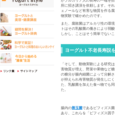
がブルガリア人の長寿の一端を担
所に招き講演を依頼します。それ
ェノールなど有害な物質を作る腐
物実験で確かめたのです。
また、腐敗菌はアルカリ性の環境
トはその乳酸菌の働きにより弱酸
しかし、ことはそう簡単でないこ
ヨーグルト不老長寿説
「そして、動物実験による研究は
害物質が増え、野菜や果物など糖
の糖分が腸内細菌によって分解さ
が抑えられ有害物質が発生しにく
た、乳酸菌を加えた食べ物でも同
た。
腸内の
善玉菌
であるビフィズス菌
あり、これらを「ビフィズス因子