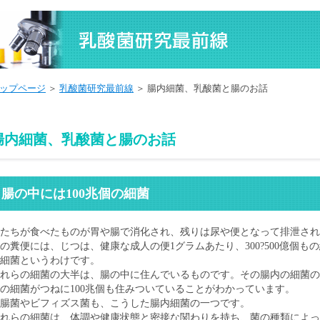
ップページ
＞
乳酸菌研究最前線
＞ 腸内細菌、乳酸菌と腸のお話
腸内細菌、乳酸菌と腸のお話
腸の中には100兆個の細菌
たちが食べたものが胃や腸で消化され、残りは尿や便となって排泄され
の糞便には、じつは、健康な成人の便1グラムあたり、300?500億個
細菌というわけです。
れらの細菌の大半は、腸の中に住んでいるものです。その腸内の細菌の数はさ
の細菌がつねに100兆個も住みついていることがわかっています。
腸菌やビフィズス菌も、こうした腸内細菌の一つです。
れらの細菌は、体調や健康状態と密接な関わりを持ち、菌の種類によっ