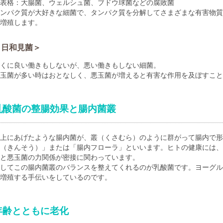
表格：大腸菌、ウェルシュ菌、ブドウ球菌などの腐敗菌
ンパク質が大好きな細菌で、タンパク質を分解してさまざまな有害物質
増殖します。
＜日和見菌＞
くに良い働きもしないが、悪い働きもしない細菌。
玉菌が多い時はおとなしく、悪玉菌が増えると有害な作用を及ぼすこと
乳酸菌の整腸効果と腸内菌叢
上にあげたような腸内菌が、叢（くさむら）のように群がって腸内で形
（きんそう）」または「腸内フローラ」といいます。ヒトの健康には、
と悪玉菌の力関係が密接に関わっています。
してこの腸内菌叢のバランスを整えてくれるのが乳酸菌です。ヨーグル
増殖する手伝いをしているのです。
年齢とともに老化