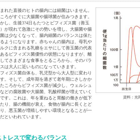
まれた直後のヒトの腸内には細菌はいません。
ころがすぐに大腸菌や腸球菌が住みつきます。
かし、生後3?4日もたつとビフィズス菌（善玉
）が現れて急激にその勢いを増し、大腸菌や腸
菌は少なくなって、腸内細菌のバランスは保た
るようになります。赤ちゃんの腸内は、母乳や
ルクに含まれる乳糖をエサにして善玉菌の代表
あるビフィズス菌優性の状態になりますが、離
してさまざまな食事をとるころから、そのバラ
スは大人に近いものになっていきます。
フィズス菌自体も、乳児型から大人型に変わり
す。そして、成年期を過ぎて老年期にさしかか
たころからビフィズス菌が減少し、ウェルシュ
などの腐敗菌や大腸菌、乳酸桿菌が増えていく
資料：光
です。これは、年を重ねると胃酸の働きが低下
たり、腸の機能が衰え、食物が腸内に長くとど
り、悪玉菌が増殖しやすい環境となることが一
だといわれています。
ストレスで変わるバランス