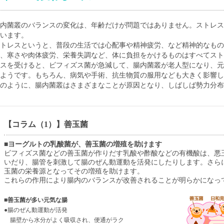
内菌叢のバランスの変化は、年齢だけが問題ではありません。ストレス
います。
トレスというと、普段の生活では心配事や精神疲労、など精神的なもの
、寒さや肉体疲労、栄養失調など、体に負担をかけるものはすべてスト
スを受けると、ビフィズス菌が急減して、腸内菌叢が老人型になり、元
ようです。もちろん、病気や手術、抗生物質の服用なども大きく影響し
のように、腸内菌叢はさまざまなことが原因となり、しばしば勢力分布
【コラム（1）】善玉菌
■ヨーグルトの乳酸菌が、善玉菌の増殖を助けます
ビフィズス菌などの善玉菌が作りだす乳酸や酢酸などの有機酸は、悪
いだり、腸管を刺激して腸のぜん動運動を活発にしたりします。さら
玉菌の栄養源となってその増殖を助けます。
これらの作用により腸内のバランスが改善されることが明らかになっ
■善玉菌が多い元気な腸
●腸のぜん動運動が活発
腸壁から水分がよく吸収され、便通がラク