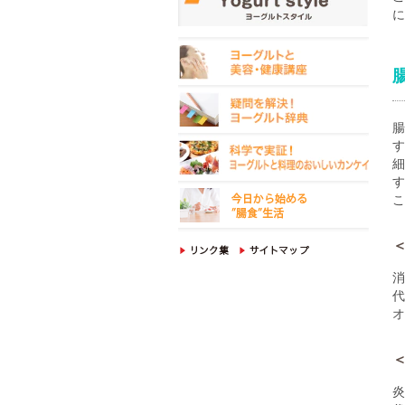
に
腸
す
す
こ
消
代
オ
炎