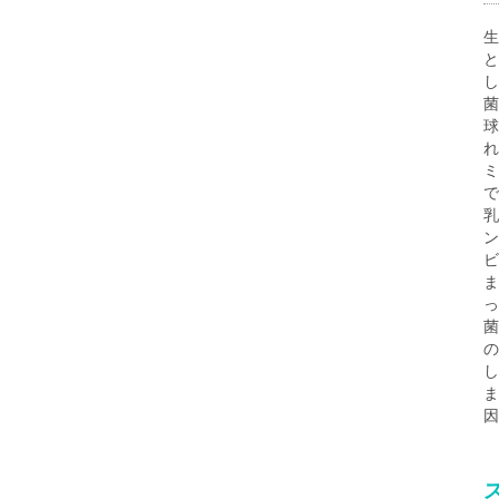
生
と
し
菌
球
れ
ミ
で
乳
ン
ビ
ま
っ
菌
の
し
ま
因