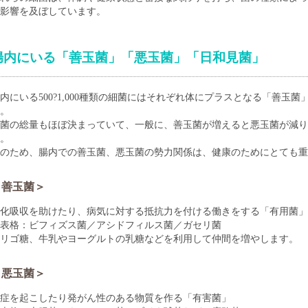
影響を及ぼしています。
腸内にいる「善玉菌」「悪玉菌」「日和見菌」
内にいる500?1,000種類の細菌にはそれぞれ体にプラスとなる「善玉
。
細菌の総量もほぼ決まっていて、一般に、善玉菌が増えると悪玉菌が減り
。
のため、腸内での善玉菌、悪玉菌の勢力関係は、健康のためにとても重
＜善玉菌＞
化吸収を助けたり、病気に対する抵抗力を付ける働きをする「有用菌」
表格：ビフィズス菌／アシドフィルス菌／ガセリ菌
リゴ糖、牛乳やヨーグルトの乳糖などを利用して仲間を増やします。
＜悪玉菌＞
症を起こしたり発がん性のある物質を作る「有害菌」