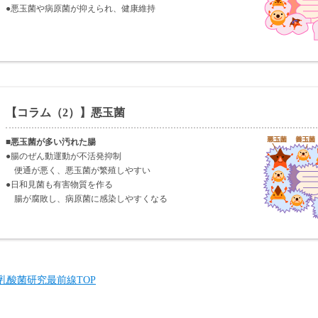
●悪玉菌や病原菌が抑えられ、健康維持
【コラム（2）】悪玉菌
■悪玉菌が多い汚れた腸
●腸のぜん動運動が不活発抑制
便通が悪く、悪玉菌が繁殖しやすい
●日和見菌も有害物質を作る
腸が腐敗し、病原菌に感染しやすくなる
乳酸菌研究最前線TOP