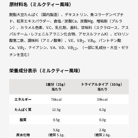
原材料名（ミルクティー風味）
脱脂大豆たんぱく（国内製造）、デキストリン、魚コラーゲンペプチ
ド、紅茶エキスパウダー、食塩／炭酸Ca、炭酸Mg、増粘剤（プルラ
ン）、カラメル色素、V.C、乳化剤、香料、甘味料（スクラロース、アス
パルテーム・L-フェニルアラニン化合物、アセスルファムK）、ピロリン
酸第二鉄、調味料（アミノ酸等）、V.E、V.B
、V.B
、パントテン酸
2
6
Ca、V.B
、ナイアシン、V.A、V.D、V.B
、（一部に乳成分・大豆・ゼラ
1
12
チンを含む）
栄養成分表示（ミルクティー風味）
1食分（21g）
トライアルタイプ（10.5g）
当たり
当たり
エネルギー
76kcal
39kcal
たんぱく質
12.5g
6.3g
脂質
0.5g
0.3g
5.6g
2.8g
炭水化物
（糖質 5.1g、
（糖質 2.6g、