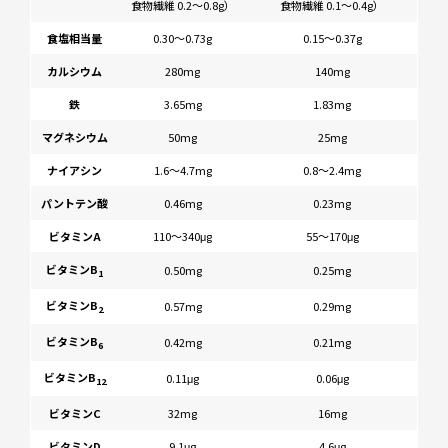
食物繊維 0.2〜0.8g）
食物繊維 0.1〜0.4g）
食塩相当量
0.30～0.73g
0.15～0.37g
カルシウム
280mg
140mg
鉄
3.65mg
1.83mg
マグネシウム
50mg
25mg
ナイアシン
1.6～4.7mg
0.8～2.4mg
パントテン酸
0.46mg
0.23mg
ビタミンA
110～340μg
55～170μg
ビタミンB
0.50mg
0.25mg
1
ビタミンB
0.57mg
0.29mg
2
ビタミンB
0.42mg
0.21mg
6
ビタミンB
0.11μg
0.06μg
12
ビタミンC
32mg
16mg
ビタミンD
9.1μg
4.6μg