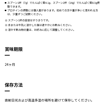
スプーン1杯（7g）でたんぱく質4.1g、スプーン2杯（14g）でたんぱく質8.3g摂
取できます。
プロテインの摂取には個人差があります。初めての方や量が多いと思われる方
は、少量ずつご試飲ください。
スプーン1杯の目安はすりきりです。
水または牛乳に溶かした後は速やかにお飲みください。
溶かす飲み物の量は、お好みに応じて調整してください。
賞味期限
24ヶ月
保存方法
直射日光および高温多湿の場所を避けて保存してください。