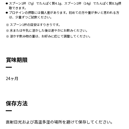
スプーン1杯（7g）でたんぱく質4.1g、スプーン2杯（14g）でたんぱく質8.3g摂
取できます。
プロテインの摂取には個人差があります。初めての方や量が多いと思われる方
は、少量ずつご試飲ください。
スプーン1杯の目安はすりきりです。
水または牛乳に溶かした後は速やかにお飲みください。
溶かす飲み物の量は、お好みに応じて調整してください。
賞味期限
24ヶ月
保存方法
直射日光および高温多湿の場所を避けて保存してください。