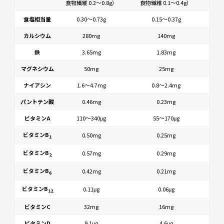
食物繊維 0.2〜0.8g）
食物繊維 0.1〜0.4g）
食塩相当量
0.30～0.73g
0.15～0.37g
カルシウム
280mg
140mg
鉄
3.65mg
1.83mg
マグネシウム
50mg
25mg
ナイアシン
1.6～4.7mg
0.8～2.4mg
パントテン酸
0.46mg
0.23mg
ビタミンA
110～340μg
55～170μg
ビタミンB
0.50mg
0.25mg
1
ビタミンB
0.57mg
0.29mg
2
ビタミンB
0.42mg
0.21mg
6
ビタミンB
0.11μg
0.06μg
12
ビタミンC
32mg
16mg
ビタミンD
9.1μg
4.6μg