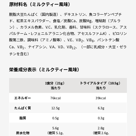
原材料名（ミルクティー風味）
脱脂大豆たんぱく（国内製造）、デキストリン、魚コラーゲンペプチ
ド、紅茶エキスパウダー、食塩／炭酸Ca、炭酸Mg、増粘剤（プルラ
ン）、カラメル色素、V.C、乳化剤、香料、甘味料（スクラロース、アス
パルテーム・L-フェニルアラニン化合物、アセスルファムK）、ピロリン
酸第二鉄、調味料（アミノ酸等）、V.E、V.B
、V.B
、パントテン酸
2
6
Ca、V.B
、ナイアシン、V.A、V.D、V.B
、（一部に乳成分・大豆・ゼラ
1
12
チンを含む）
栄養成分表示（ミルクティー風味）
1食分（21g）
トライアルタイプ（10.5g）
当たり
当たり
エネルギー
76kcal
39kcal
たんぱく質
12.5g
6.3g
脂質
0.5g
0.3g
5.6g
2.8g
炭水化物
（糖質 5.1g、
（糖質 2.6g、