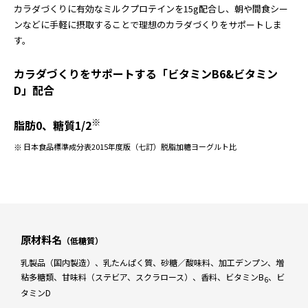
カラダづくりに有効なミルクプロテインを15g配合し、朝や間食シー
ンなどに手軽に摂取することで理想のカラダづくりをサポートしま
す。
カラダづくりをサポートする「ビタミンB6&ビタミン
D」配合
※
脂肪0、糖質1/2
日本食品標準成分表2015年度版（七訂）脱脂加糖ヨーグルト比
原材料名
（低糖質）
乳製品（国内製造）、乳たんぱく質、砂糖／酸味料、加工デンプン、増
粘多糖類、甘味料（ステビア、スクラロース）、香料、ビタミンB
、ビ
6
タミンD