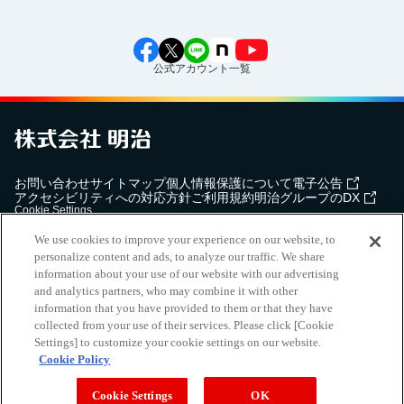
公式アカウント一覧
お問い合わせ
サイトマップ
個人情報保護について
電子公告
アクセシビリティへの対応方針
ご利用規約
明治グループのDX
Cookie Settings
We use cookies to improve your experience on our website, to
personalize content and ads, to analyze our traffic. We share
information about your use of our website with our advertising
and analytics partners, who may combine it with other
（
｜
）
明治ホールディングス株式会社
EN
簡体
information that you have provided to them or that they have
Meiji Seika ファルマ株式会社
collected from your use of their services. Please click [Cookie
Settings] to customize your cookie settings on our website.
Cookie Policy
Copyright Meiji Co., Ltd. All Rights Reserved.
Cookie Settings
OK