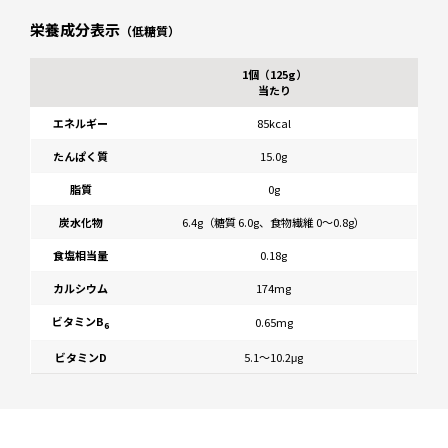
栄養成分表示
（低糖質）
1個（125g）
当たり
エネルギー
85kcal
たんぱく質
15.0g
脂質
0g
炭水化物
6.4g（糖質 6.0g、食物繊維 0〜0.8g）
食塩相当量
0.18g
カルシウム
174mg
ビタミンB
0.65mg
6
ビタミンD
5.1～10.2μg