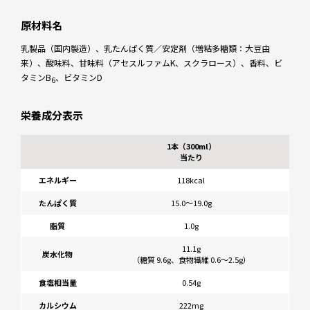
原材料名
乳製品（国内製造）、乳たんぱく質／安定剤（増粘多糖類：大豆由
来）、酸味料、甘味料（アセスルファムK、スクラロース）、香料、ビ
タミンB
、ビタミンD
6
栄養成分表示
1本（300ml）
当たり
エネルギー
118kcal
たんぱく質
15.0～19.0g
脂質
1.0g
11.1g
炭水化物
（糖質 9.6g、食物繊維 0.6〜2.5g）
食塩相当量
0.54g
カルシウム
222mg